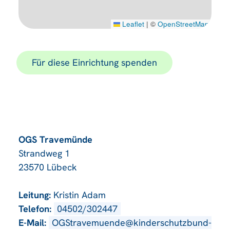
Leaflet
|
©
OpenStreetMap
Für diese Einrichtung spenden
OGS Travemünde
Strandweg 1
23570 Lübeck
Leitung:
Kristin Adam
Telefon:
04502/302447
E-Mail:
OGStravemuende@kinderschutzbund-