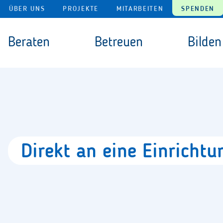
Navigation überspringen
ÜBER UNS
PROJEKTE
MITARBEITEN
SPENDEN
Navigation überspringen
Beraten
Betreuen
Bilden
Direkt
an
eine
Einricht