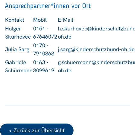
Ansprechpartner*innen vor Ort
Kontakt
Mobil
E-Mail
Holger
0151 -
h.skurhovec@kinderschutzbund
Skurhovec
67646072
oh.de
0170 -
Julia Sarg
j.sarg@kinderschutzbund-oh.de
7910363
Gabriele
0163 -
g.schuermann@kinderschutzbu
Schürmann
3099619
oh.de
< Zurück zur Übersicht